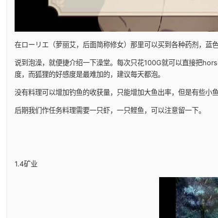
在ローリエ（萝丽艾，后面简称修女）那里可以买到各种药剂，蓝
说到泡澡，就便捷介绍一下澡堂。每次只花100G就可以直接把horse
度，而狐狸的好感度是最难加的，建议每天都泡。
没有料理可以增加钓鱼的收获量，只能增加大鱼出率，但是有些小鱼比
后期我们作任务料理需要一只虾，一只鲣鱼，可以注意留一下。
1.4矿业