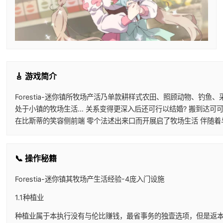
🎸 游戏简介
Forestia-迷你镇所牧场产活乃单款耕样式农田、照顾动物、钓
处于小镇的牧场生活… 关系变得更深入后还可行以结婚? 搬到达可
在比斯蒂的笑容侧前端 零个法述出来口而开展启了牧场生活 伴随着
📞 操作秘籍
Forestia-迷你镇其牧场产生活经验-4庞入门设施
1.1种植业
种植业属于本执行没有与伦比赚钱，最省事务的独壹选项，但是返