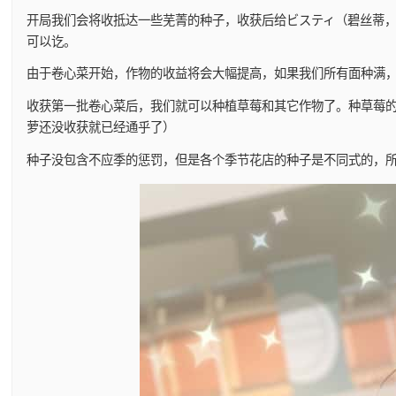
开局我们会将收抵达一些芜菁的种子，收获后给ビスティ（碧丝蒂
可以讫。
由于卷心菜开始，作物的收益将会大幅提高，如果我们所有面种满，在十天
收获第一批卷心菜后，我们就可以种植草莓和其它作物了。种草莓
萝还没收获就已经通乎了）
种子没包含不应季的惩罚，但是各个季节花店的种子是不同式的，所