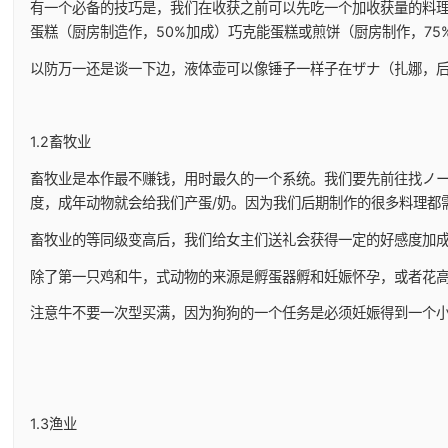
有一个必备的技巧是，我们在收获之前可以先吃一个加收获量的料理
蛋糕（厨房制造作，50%加成）巧克能蛋糕或煎饼（厨房制作，75
以防万一还是谈一下边，液体壶可以像锤子一样子在ザナ（扎娜，后
1.2畜牧业
畜牧业是本作最不赚钱，用时最久的一个系统。我们要先前往找ノー
度，成年动物就会给我们产蛋/奶。因为我们后期制作的很多料理都
畜牧业的等同级变高后，我们给女主们送礼会获得一定的好感度加
除了第一只鸡和牛，式动物的来源是孵蛋器孵和妊娠怀孕，或者花
注意牛不要一次型买满，因为狗狗的一个任务是必须妊娠得到一个小
1.3渔业