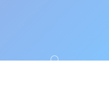
向下滚动
⛏️ 游戏简介