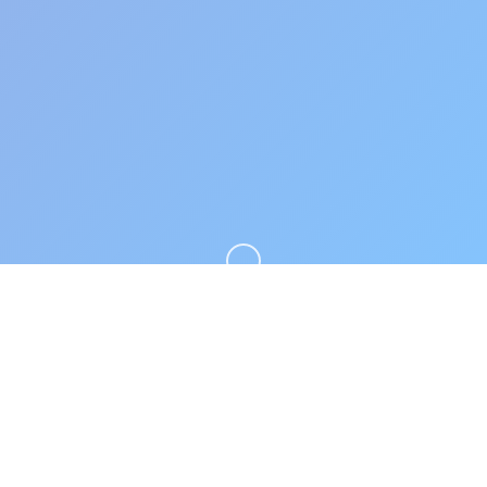
向下滚动
🎧 玩法说明