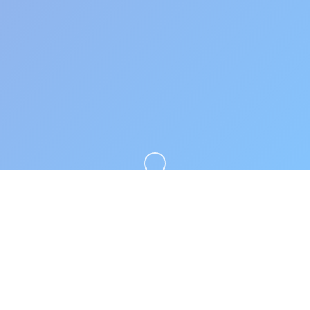
向下滚动
⚗️ 游戏详情