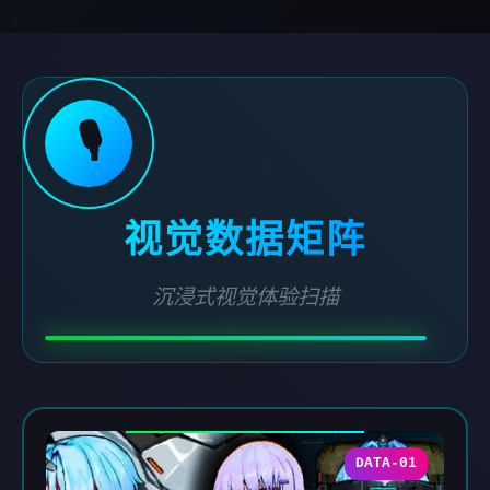
🎙️
视觉数据矩阵
沉浸式视觉体验扫描
DATA-01